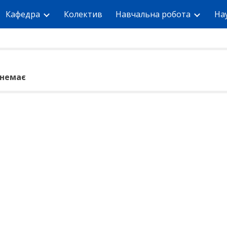
Кафедра
Колектив
Навчальна робота
На
ip to main content
Skip to navigat
 немає