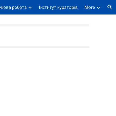
укова робота
Інститут кураторів
More
ion