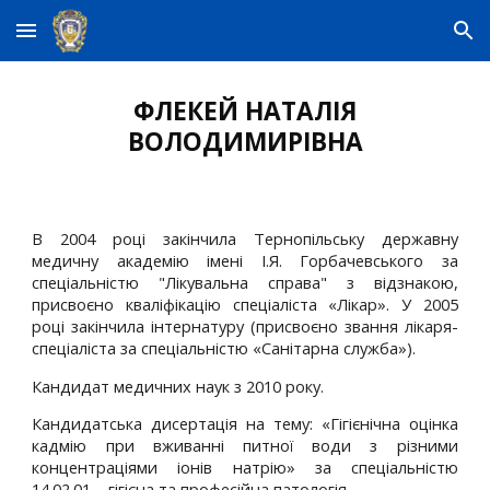
Skip to main content
Skip to navigation
ФЛЕКЕЙ НАТАЛІЯ
ВОЛОДИМИРІВНА
В 2004 році закінчила Тернопільську державну
медичну академію імені І.Я. Горбачевського за
спеціальністю "Лікувальна справа" з відзнакою,
присвоєно кваліфікацію спеціаліста «Лікар». У 2005
році закінчила інтернатуру (присвоєно звання лікаря-
спеціаліста за спеціальністю «Санітарна служба»).
Кандидат медичних наук з 2010 року.
Кандидатська дисертація на тему: «Гігієнічна оцінка
кадмію при вживанні питної води з різними
концентраціями іонів натрію» за спеціальністю
14.02.01 – гігієна та професійна патологія.