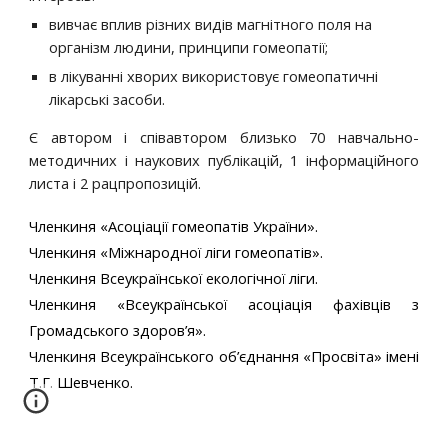
вивчає вплив різних видів магнітного поля на
організм людини, принципи гомеопатії;
в лікуванні хворих використовує гомеопатичні
лікарські засоби.
Є автором і співавтором близько 70 навчально-
методичних і наукових публікацій, 1 інформаційного
листа і 2 рацпропозицій.
Членкиня «Aсоціації гомеопатів України».
Членкиня «Міжнародної ліги гомеопатів».
Членкиня Всеукраїнської екологічної ліги.
Членкиня «Всеукраїнської асоціація фахівців з
Громадського здоров’я».
Членкиня Всеукраїнського об’єднання «Просвіта» імені
Т.Г. Шевченко.