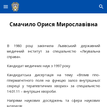
Skip to main content
Skip to navigation
Смачило Орися Мирославівна
В 1980 році закінчила Львівський державний
медичний інститут за спеціальністю
«
Лікувальна
справа
»
.
Кандидат медичних наук з 1997 року.
Кандидатська дисертація на тему: «Вплив гіпо-
гіпермагнітного поля на функцію залоз внутрішньої
секреції у терапевтичних хворих» за спеціальністю
14.01.11 – внутрішні хвороби.
Напрями наукових досліджень та сфера наукових
інтересів: