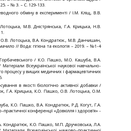
5. – № 3. – С. 129-133.
одного обміну в експерименті / І.М. Кліщ, В.В.
отоцька, М.В. Дністрянська, Г.А. Крицька, Н.В.
11.
О.В. Лотоцька, В.А. Кондратюк., М.В. Данчишин,
мачило // Вода: гігієна та екологія – 2019. – №1-4
Горбачевського / К.О. Пашко, М.О. Кашуба, В.А.
// Матеріали Всеукраїнської наукової навчально-
ого процесу у вищих медичних і фармацевтичних
5.
тосування в якості біологічно активної добавки /
к, Г.А. Крицька, К.О. Пашко, О.В. Лотоцька, О.М.
ба, К.О. Пашко, В.А. Кондратюк, Р.Д. Когут, Г.А.
во–практичної конференції «Довкілля і здоров’я» -
А. Кондратюк, К.О. Пашко, М.П. Дручковська, Л.А.
// Матеріали Всеукраїнської науково–практичної