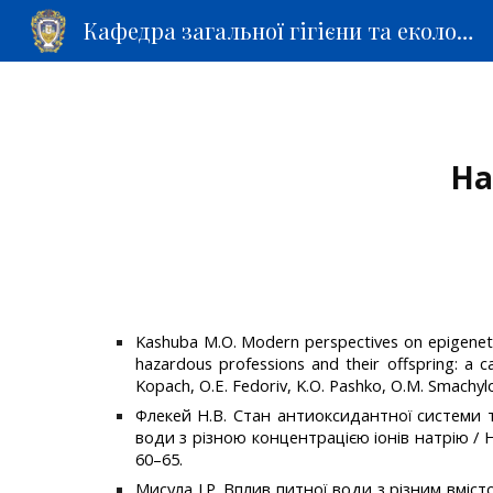
Кафедра загальної гігієни та екології
Sk
На
Kashuba M.O. Modern perspectives on epigenetic
hazardous professions and their offspring: a c
Kopach, O.E. Fedoriv, K.O. Pashko, O.M. Smachylo,
Флекей Н.В. Стан антиоксидантної системи т
води з різною концентрацією іонів натрію / Н
60–65.
Мисула І.Р. Вплив питної води з різним вміс