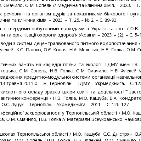
 Смачило, О.М. Сопель // Медична та клінічна хімія. – 2023. – Т. 2
 речовин на організм щурів за показниками білкового і вуглев
а та клінічна хімія. – 2023. – Т. 25. – № 2. – С. 89-93.
з твердими побутовими відходами в Україні та світі / О.В. Л
ни та організації охорони здоров’я України. – 2023. – (2). – С. 5–
ї води з систем децентралізованого питного водопостачання / 
Флекей, К.О. Пашко, О.Є. Копач, Н.А. Мельник, Н.В. Голка, О.М. С
чних занять на кафедрі гігієни та екології ТДМУ імені І.Я. 
отоцька, О.М. Сопель, Н.В. Голка, О.М. Смачило, Н.В. Флекей 
овадження кредитно-модульної системи організації навчальн
2-13 травня 2011 р. – м. Тернопіль – ТДМУ – Укрмедкнига. – С. 12
нокислотного складу зразків шкіри свині та доцільності її зас
актичної конференції / Н.В. Голка, М.О. Кашуба, В.А. Кондратю
 О.С. Луцук – Тернопіль. - Укрмедкнига – 2011. – C. 126-127.
нфекційної захворюваності у Тернопільській області / М.О. Кашу
ка, О.М. Смачило, Н.В. Голка // Матеріали Всеукраїнської науко
колах Тернопільської області / М.О. Кашуба, С.С. Дністрян, В.
 Козак, О.М. Сопель, Н.В. Голка, Н.В. Флекей, О.М. Смачило 