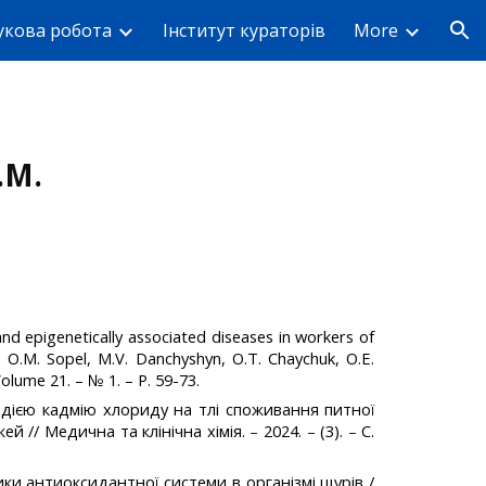
укова робота
Інститут кураторів
More
ion
.М.
d epigenetically associated diseases in workers of
, O.M. Sopel, M.V. Danchyshyn, O.T. Chaychuk, O.E.
Volume 21. – № 1. – P. 59-73.
д дією кадмію хлориду на тлі споживання питної
ей // Медична та клінічна хімія.
–
2024.
–
(3).
–
С.
ики антиоксидантної системи в організмі щурів /