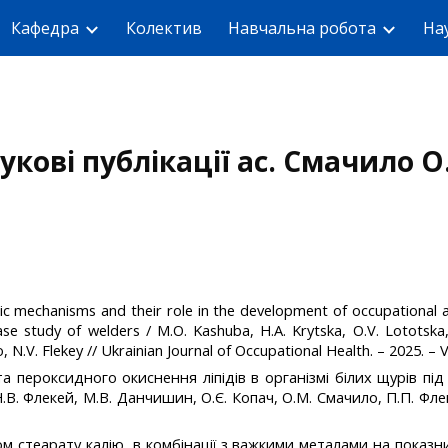
Кафедра
Колектив
Навчальна робота
На
ip to main content
Skip to navigat
укові публікації ас. Смачило О
 mechanisms and their role in the development of occupational an
ase study of welders / M.O. Kashuba, H.A. Krytska, O.V. Lototska
 N.V. Flekey // Ukrainian Journal of Occupational Health. – 2025. – 
а пероксидного окиснення ліпідів в організмі білих щурів пі
.В. Флекей, М.В. Данчишин, О.Є. Копач, О.М. Смачило, П.П. Флек
том стеарату калію в комбінації з важкими металами на показн