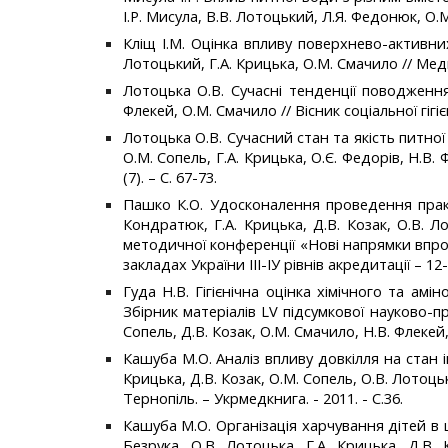
І.Р. Мисула, В.В. Лотоцький, Л.Я. Федонюк, О.М.
Кліщ І.М. Оцінка впливу поверхнево-активних
Лотоцький, Г.А. Крицька, О.М. Смачило // Медичн
Лотоцька О.В. Сучасні тенденції поводження 
Флекей, О.М. Смачило // Вісник соціальної гігіє
Лотоцька О.В. Сучасний стан та якість питно
О.М. Сопель, Г.А. Крицька, О.Є. Федорів, Н.В. 
(7). – С. 67-73.
Пашко К.О. Удосконалення проведення практи
Кондратюк, Г.А. Крицька, Д.В. Козак, О.В. Л
методичної конференції «Нові напрямки впр
закладах України ІІІ-ІУ рівнів акредитації – 1
Гуда Н.В. Гігієнічна оцінка хімічного та амі
Збірник матеріалів LV підсумкової науково-пр
Сопель, Д.В. Козак, О.М. Смачило, Н.В. Флекей,
Кашуба М.О. Аналіз впливу довкілля на стан і
Крицька, Д.В. Козак, О.М. Сопель, О.В. Лотоць
Тернопіль. – Укрмедкнига. - 2011. - С.36.
Кашуба М.О. Організація харчування дітей в ш
Безрука, О.В. Лотоцька, Г.А. Крицька, Д.В.